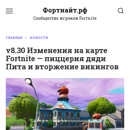
Перейти
Фортнайт.рф
к
содержанию
Сообщество игроков Fortnite
ГЛАВНАЯ
»
НОВОСТИ
v8.30 Изменения на карте
Fortnite — пиццерия дяди
Пита и вторжение викингов