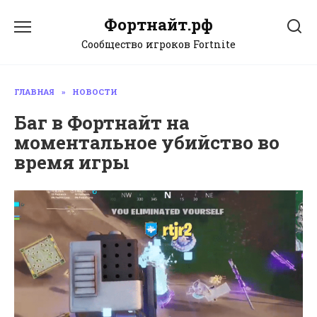
Перейти
Фортнайт.рф
к
содержанию
Сообщество игроков Fortnite
ГЛАВНАЯ
»
НОВОСТИ
Баг в Фортнайт на
моментальное убийство во
время игры