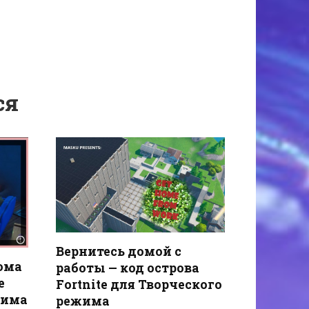
ся
Вернитесь домой с
ома
работы — код острова
e
Fortnite для Творческого
жима
режима