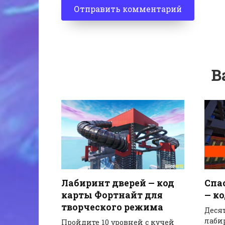
В
Спа
Лабиринт дверей — код
— к
карты Фортнайт для
творческого режима
Деся
лаби
Пройдите 10 уровней с кучей