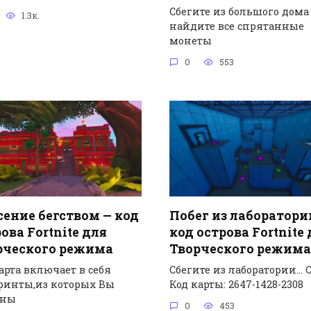
Сбегите из большого дома
1.3к.
найдите все спрятанные
монеты
0
553
сение бегством — код
Побег из лаборатори
ова Fortnite для
код острова Fortnite
рческого режима
Творческого режима
арта включает в себя
Сбегите из лаборатории… 
ринты,из которых Вы
Код карты: 2647-1428-2308
жны
0
453