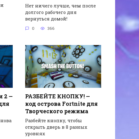
 и
Нет ничего лучше, чем после
долгого рабочего дня
вернуться домой!
0
366
РАЗБЕЙТЕ КНОПКУ! —
и 2 —
код острова Fortnite для
 для
Творческого режима
Разбейте кнопку, чтобы
Снова
открыть дверь в 8 разных
уровнях