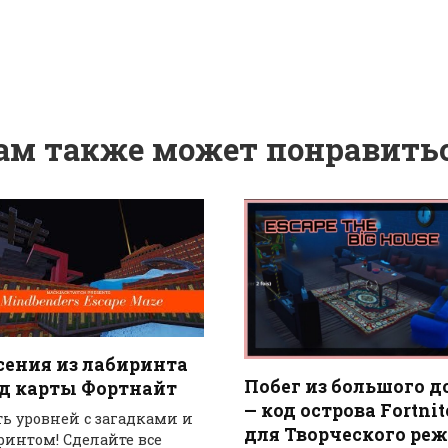
ам также может понравить
сения из лабиринта
Побег из большого д
од карты Фортнайт
— код острова Fortnit
ть уровней с загадками и
для Творческого ре
ринтом! Сделайте все