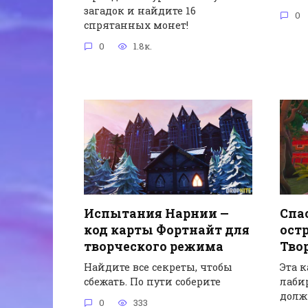
загадок и найдите 16
0
спрятанных монет!
0
1.8к.
Спа
Испытания Нарнии —
остр
код карты Фортнайт для
Тво
творческого режима
Эта к
Найдите все секреты, чтобы
лаби
сбежать. По пути соберите
дол
0
333