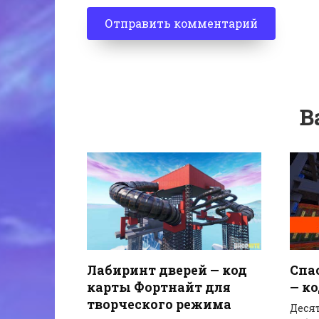
В
Спа
Лабиринт дверей — код
— к
карты Фортнайт для
творческого режима
Деся