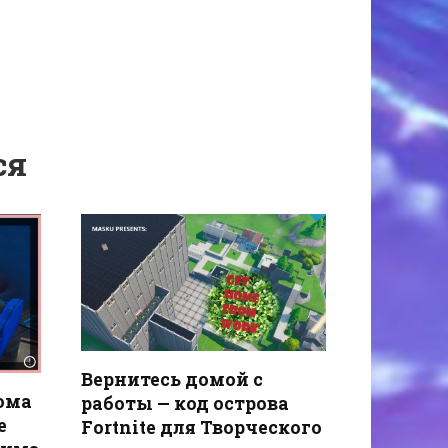
ся
Вернитесь домой с
ома
работы — код острова
e
Fortnite для Творческого