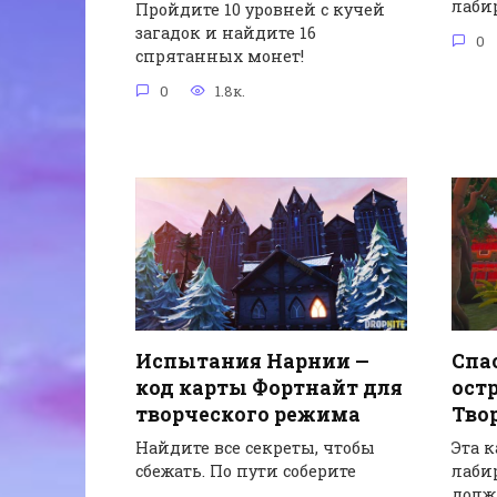
лаби
Пройдите 10 уровней с кучей
загадок и найдите 16
0
спрятанных монет!
0
1.8к.
Спа
Испытания Нарнии —
остр
код карты Фортнайт для
Тво
творческого режима
Эта к
Найдите все секреты, чтобы
лаби
сбежать. По пути соберите
дол