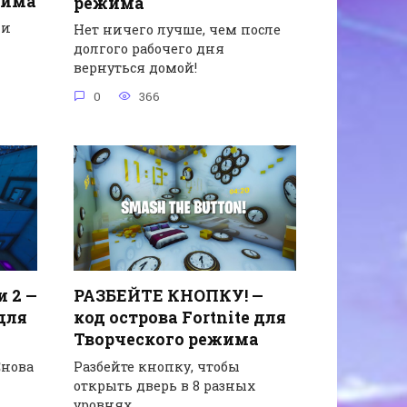
жима
режима
 и
Нет ничего лучше, чем после
долгого рабочего дня
вернуться домой!
0
366
РАЗБЕЙТЕ КНОПКУ! —
и 2 —
код острова Fortnite для
 для
Творческого режима
Разбейте кнопку, чтобы
Снова
открыть дверь в 8 разных
уровнях