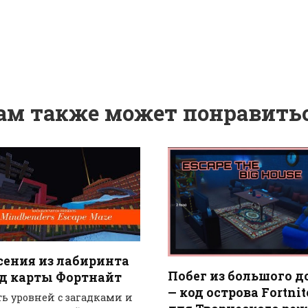
ам также может понравить
сения из лабиринта
Побег из большого д
од карты Фортнайт
— код острова Fortnit
ть уровней с загадками и