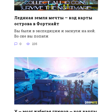
Ледяная земля мечты — код карты
острова в Фортнайт
Вы были в экспедиции и заснули на ней.
Во сне вы попали
0
235
X — мозг избегая глюков — код карты