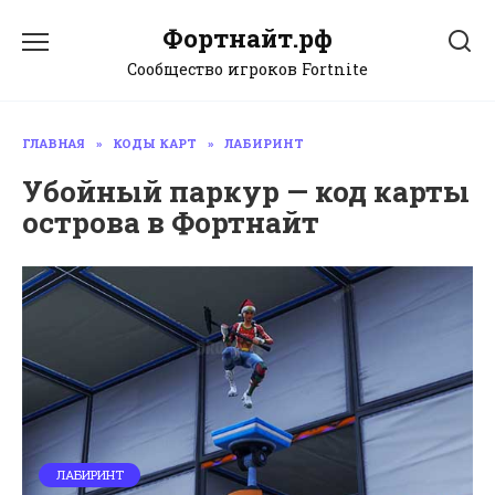
Перейти
Фортнайт.рф
к
содержанию
Сообщество игроков Fortnite
ГЛАВНАЯ
»
КОДЫ КАРТ
»
ЛАБИРИНТ
Убойный паркур — код карты
острова в Фортнайт
ЛАБИРИНТ