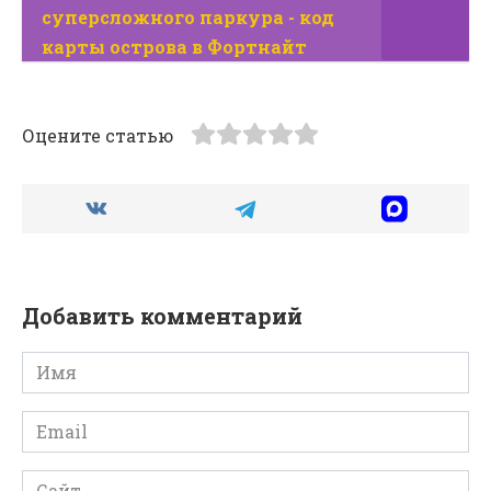
суперсложного паркура - код
карты острова в Фортнайт
Оцените статью
Добавить комментарий
Имя
*
Email
*
Сайт