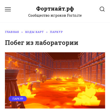
Перейти
Фортнайт.рф
к
содержанию
Сообщество игроков Fortnite
ГЛАВНАЯ
»
КОДЫ КАРТ
»
ПАРКУР
Побег из лаборатории
ПАРКУР